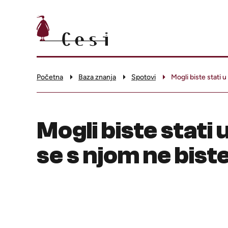
Početna
Baza znanja
Spotovi
Mogli biste stati u
Mogli biste stati u
se s njom ne biste