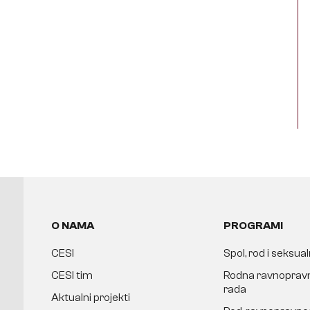
O NAMA
PROGRAMI
CESI
Spol, rod i seksua
CESI tim
Rodna ravnopravn
rada
Aktualni projekti