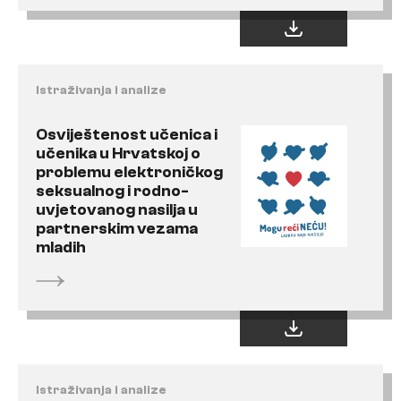
Istraživanja i analize
Osviještenost učenica i
učenika u Hrvatskoj o
problemu elektroničkog
seksualnog i rodno-
uvjetovanog nasilja u
partnerskim vezama
mladih
Istraživanja i analize