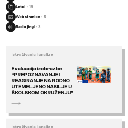
Letci
• 19
Web stranice
• 5
Radio jingl
• 3
Istraživanja i analize
Evaluacija izobrazbe
“PREPOZNAVANJE I
REAGIRANJE NA RODNO
UTEMELJENO NASILJE U
ŠKOLSKOM OKRUŽENJU”
Istraživanja i analize