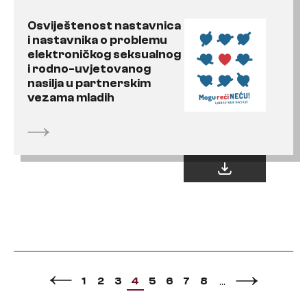
Osviještenost nastavnica
i nastavnika o problemu
elektroničkog seksualnog
i rodno-uvjetovanog
nasilja u partnerskim
vezama mladih
1
2
3
4
5
6
7
8
…