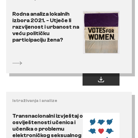
Rodna analiza lokalnih
izbora 2021. - Utječe li
razvijenost i urbanost na
veću političku
participaciju žena?
Istraživanja i analize
Transnacionalni izvještaj o
osviještenosti učenica i
učenika o problemu
elektroničkog seksualnog