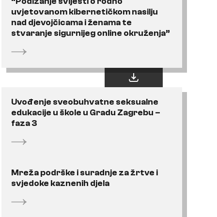
“Podizanje svijesti o rodno
uvjetovanom kibernetičkom nasilju
nad djevojčicama i ženama te
stvaranje sigurnijeg online okruženja”
Uvođenje sveobuhvatne seksualne
edukacije u škole u Gradu Zagrebu –
faza 3
Mreža podrške i suradnje za žrtve i
svjedoke kaznenih djela