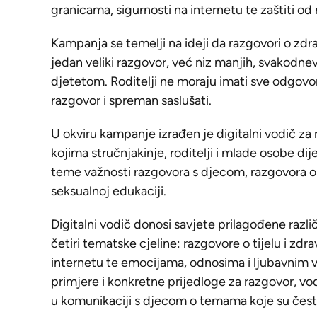
granicama, sigurnosti na internetu te zaštiti od n
Kampanja se temelji na ideji da razgovori o zdra
jedan veliki razgovor, već niz manjih, svakodnev
djetetom. Roditelji ne moraju imati sve odgovore
razgovor i spreman saslušati.
U okviru kampanje izrađen je digitalni vodič za 
kojima stručnjakinje, roditelji i mlade osobe dij
teme važnosti razgovora s djecom, razgovora o ti
seksualnoj edukaciji.
Digitalni vodič donosi savjete prilagođene razl
četiri tematske cjeline: razgovore o tijelu i zdrav
internetu te emocijama, odnosima i ljubavnim v
primjere i konkretne prijedloge za razgovor, vo
u komunikaciji s djecom o temama koje su čest