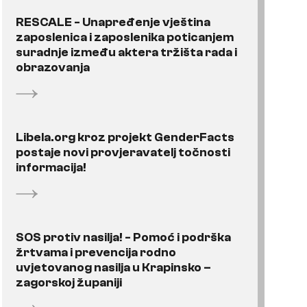
RESCALE - Unapređenje vještina
zaposlenica i zaposlenika poticanjem
suradnje između aktera tržišta rada i
obrazovanja
Libela.org kroz projekt GenderFacts
postaje novi provjeravatelj točnosti
informacija!
SOS protiv nasilja! - Pomoć i podrška
žrtvama i prevencija rodno
uvjetovanog nasilja u Krapinsko –
zagorskoj županiji