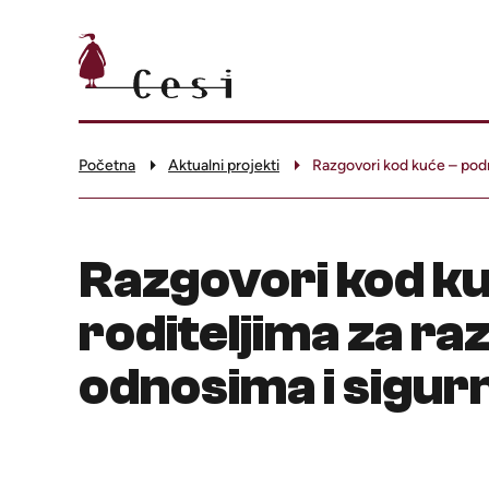
Početna
Aktualni projekti
Razgovori kod kuće – podrš
Razgovori kod k
roditeljima za ra
odnosima i sigur