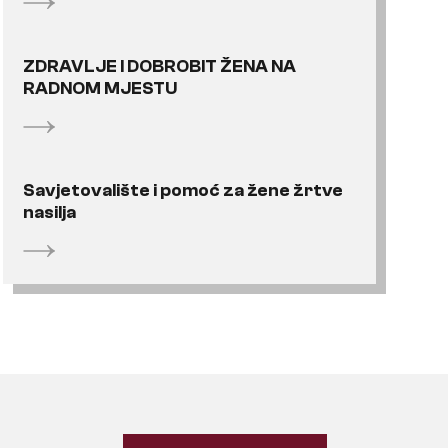
ZDRAVLJE I DOBROBIT ŽENA NA
RADNOM MJESTU
Savjetovalište i pomoć za žene žrtve
nasilja