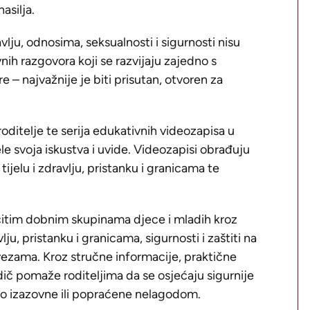
asilja.
vlju, odnosima, seksualnosti i sigurnosti nisu
nih razgovora koji se razvijaju zajedno s
 – najvažnije je biti prisutan, otvoren za
roditelje te serija edukativnih videozapisa u
ele svoja iskustva i uvide. Videozapisi obrađuju
jelu i zdravlju, pristanku i granicama te
ičitim dobnim skupinama djece i mladih kroz
lju, pristanku i granicama, sigurnosti i zaštiti na
ezama. Kroz stručne informacije, praktične
dič pomaže roditeljima da se osjećaju sigurnije
o izazovne ili popraćene nelagodom.