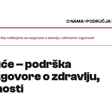
O NAMA
PODRUČJA
ka roditeljima za razgovore o zdravlju, odnosima i sigurnosti
uće – podrška
zgovore o zdravlju,
nosti